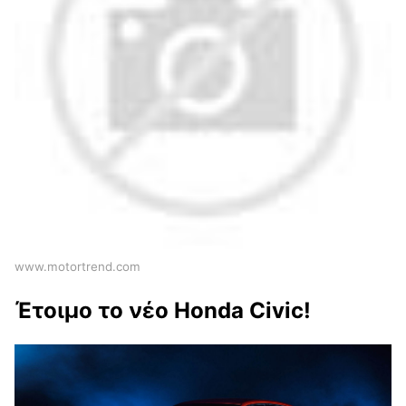
www.motortrend.com
Έτοιμο το νέο Honda Civic!